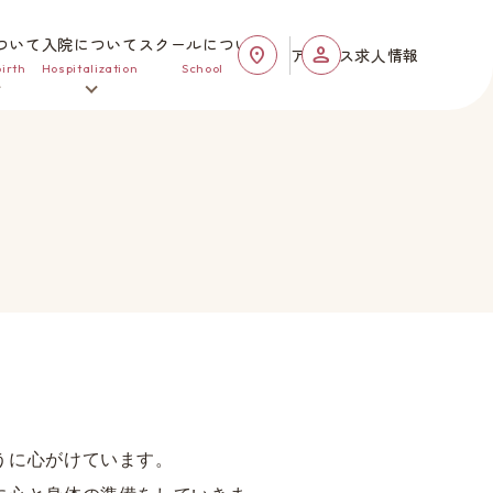
ついて
入院について
スクールについて
アクセス
求人情報
irth
Hospitalization
School
うに心がけています。