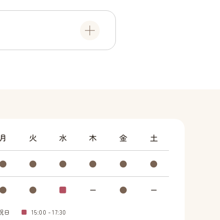
月
火
水
木
金
土
●
●
●
●
●
●
●
●
■
ー
●
ー
祝日
■
15:00 - 17:30