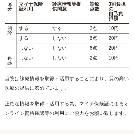
区
マイナ保険
診療情報等提
診療
3割負担
分
証利用
供同意
点数
の
自己負
担額
初
する
する
2点
10円
診
する
しない
6点
20円
しない
しない
6点
20円
再
しない
しない
2点
10円
診
当院は診療情報を取得・活用することにより、質の高い
医療の提供に努めています。
正確な情報を取得・活用する為、マイナ保険証によるオ
ンライン資格確認等の利用にご協力をお願い致します。