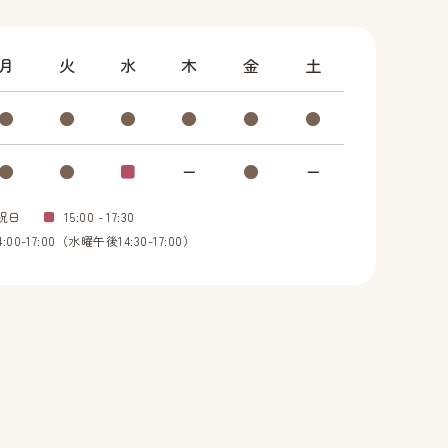
月
火
水
木
金
土
●
●
●
●
●
●
●
●
■
ー
●
ー
祝日
■
15:00 - 17:30
00-17:00（水曜午後14:30-17:00）